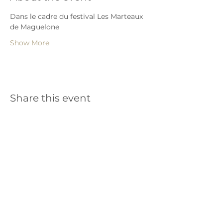
Dans le cadre du festival Les Marteaux 
de Maguelone
Show More
Share this event
Répertoires anciens et de
nos jours
©
2015-2026
ensemblealkymia.com
| CONTACT |
Mentions Légales |