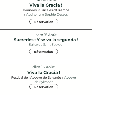
Viva la Gracia !
Journées Musicales d'Uzerche
/
Auditorium Sophie Dessus
Réservation
sam 15 Août
Sucreries : Y se va la segunda !
Église de Saint-Sauveur
Réservation
dim 16 Août
Viva la Gracia !
Festival de l'Abbaye de Sylvanès /
Abbaye
de Sylvanès
Réservation
sam 05 Septembre
Les esprits charnels
Festival Voix et Routes Romaines /
Église Saint-Morand,
Altkrirch